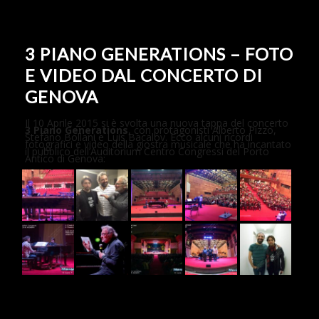
3 PIANO GENERATIONS – FOTO
E VIDEO DAL CONCERTO DI
GENOVA
Il 10 Aprile 2015 si è svolta una nuova tappa del concerto
3 Piano Generations
, con protagonisti Alberto Pizzo,
Stefano Bollani e Luis Bacalov. Ecco alcuni ricordi
fotografici e video della giostra musicale che ha incantato
il pubblico dell’Auditorium Centro Congressi del Porto
Antico di Genova: