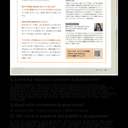
Q;Come ha iniziato a suonare il pianoforte?
A; Mia madre ha visto come mi piaceva suonare un
pianoforte giocattolo e ha pensato fosse il momento di
imparare a suonarne uno vero. Così ho iniziato a fare
lezione con una suora. Era molto severa sia per la musica
che nella vita ma, alla fine, da lei nascono le mie radici
musicali.
Q;Quali altri strumenti le piacciono?
A; Violoncello, Percussioni e Chitarra latina
Q; Che cosa si aspetta dal pubblico giapponese
?
A; Mi da sempre una grande emozione suonare davanti
ad un pubblico giapponese. Mi riempie di energie. Sono
sempre felice dopo i miei concerti qui, e non mi dispiace