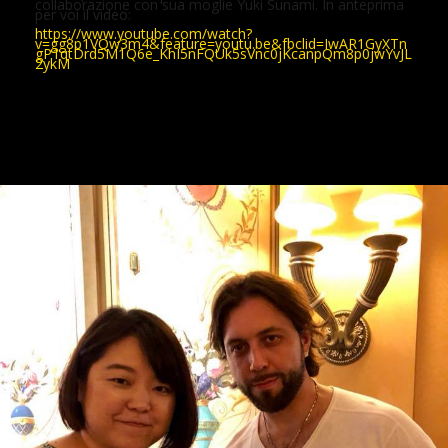
collaborazione con sua moglie Yuki Sunami. In anteprima
per voi il video:
https://www.youtube.com/watch?
v=gg8p1VQw3m4&feature=youtu.be&fbclid=IwAR1GyXTn
gP1qtDrd5M1Q6e_KhI5nFQUk5sVnc0jKcanpQm8p0jwYvJL
2ykM