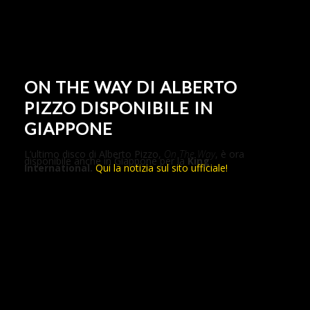
ON THE WAY DI ALBERTO
PIZZO DISPONIBILE IN
GIAPPONE
L’ultimo disco di Alberto Pizzo,
On The Way
, è ora
disponibile anche in Giappone per la
King
International.
Qui la notizia sul sito ufficiale!