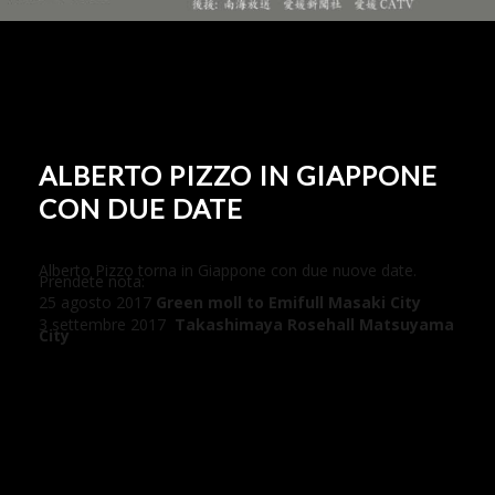
ALBERTO PIZZO IN GIAPPONE
CON DUE DATE
Alberto Pizzo torna in Giappone con due nuove date.
Prendete nota:
25 agosto 2017
Green moll to Emifull Masaki City
3 settembre 2017
Takashimaya Rosehall Matsuyama
City