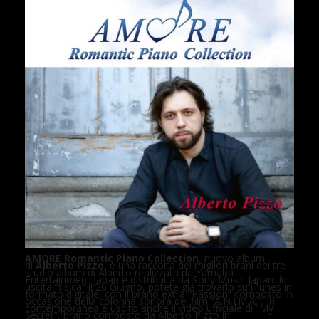
AMORE Romantic Piano Collection
, nuovo album
di
Alberto Pizzo,
è una raccolta dei migliori brani dei tre
studio album di Alberto realizzata da Yamaha
Entertainment Japan e distribuita da Sony Music Japan. In
uscita “fisica” il 26 Giugno, potete già trovarlo su iTunes in
formato digitale, con il brano extra “Passion” composto in
occasione della colonna sonora del film “A.N.I.M.A.”. In
contemporanea è uscito anche il video ufficiale di “My
Secret”, brano composto da Alberto Pizzo in