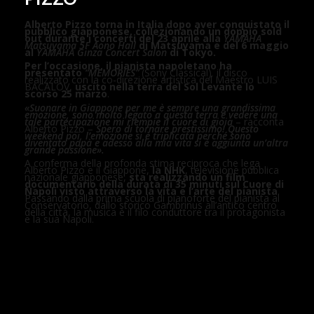
Alberto Pizzo torna in Italia dopo aver conquistato il
pubblico giapponese, collezionando un doppio sold
out durante i concerti del
23 aprile alla
YAMAHA
Matsuyama 5F Aono Hall
di Matsuyama e del 6 maggio
al
YAMAHA Ginza Concert Salon
di Tokyo.
Per l’occasione, il pianista napoletano ha
presentato
“MEMORIES”
(Sony Classical)
,
il disco
realizzato con la co-direzione artistica del Maestro LUIS
BACALOV,
uscito nella terra del
Sol Levante lo
scorso 25 marzo
.
«
Suonare in Giappone per me è sempre una grandissima
emozione, sono molto legato a questa terra e vedere una
tale partecipazione mi riempie il cuore di gioia
– racconta
Alberto Pizzo –
Spero di tornare prestissimo! Questo
weekend poi, l’emozione si è triplicata perché sono
diventato papà e adesso alla mia vita si è aggiunta un’altra
grande passione».
A conferma della profonda stima reciproca che lega
Alberto Pizzo e il Giappone,
la
NHK
, televisione pubblica
nazionale giapponese,
sta realizzando un film
documentario della durata di 35 minuti sul Cuore di
Napoli visto attraverso la vita e l’arte del pianista
.
Passando dalla prima scuola di pianoforte del pianista al
Conservatorio, dallo storico Gambrinus all’antico centro
della città, la musica è il filo conduttore tra il protagonista
e la sua Napoli.