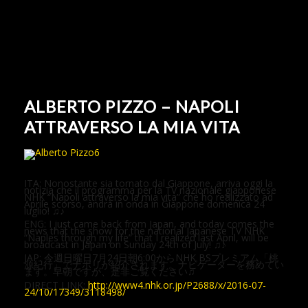
ALBERTO PIZZO – NAPOLI
ATTRAVERSO LA MIA VITA
ITA: Nonostante sia tornato dal Giappone, arriva oggi la
notizia che il programma per la TV nazionale giapponese
NHK “Napoli attraverso la mia vita” che ho realizzato ad
Aprile scorso, andrà in onda in Giappone domenica 24
luglio! ♫♪
ENG: I just came back from Japan, and today comes the
news that the show for the national Japanese TV NHK
“Naples through my life” that I realized last April, will be
broadcast in Japan on Sunday 24th of July! ♫♪
JAP: 今週日曜日7月24日朝6:00からNHK BSプレミアム「桃
源紀行」でナポリが紹介されます。ナビゲーターを務めてい
ます。早朝ですが、是非ご覧ください♫
DIRECT LINK:
http://www4.nhk.or.jp/P2688/x/2016-07-
24/10/17349/3118498/