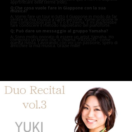
approfittare delle terme (ride).
Q;Che cosa vuole fare in Giappone con la sua
musica?
A; Vorrei fare un tour in tutto il Giappone in modo da far
sentire la mia musica a tante persone. Vorrei proporre le
mie composizioni per la TV o il Cinema. E mi piacerebbe
fare conoscere il metodo napoletano del pianoforte.
Q; Può dare un messaggio al gruppo Yamaha?
A; Sono molto onorato di essere un artist Yamaha. Ho
composto un brano che si chiama “PASSION”, come
questa rivista. Lavorando con voi con passione, spero di
arricchire la mia musica. Grazie mille!