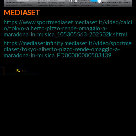
00:14
P
M
S
E
MEDIASET
l
u
e
n
a
t
t
t
https://www.sportmediaset.mediaset.it/video/calci
o/tokyo-alberto-pizzo-rende-omaggio-a-
y
e
t
e
maradona-in-musica_105305563-202502k.shtml
i
r
n
f
https://mediasetinfinity.mediaset.it/video/sportme
g
u
diaset/tokyo-alberto-pizzo-rende-omaggio-a-
maradona-in-musica_FD00000000503139
s
l
l
s
Back
c
r
e
e
n