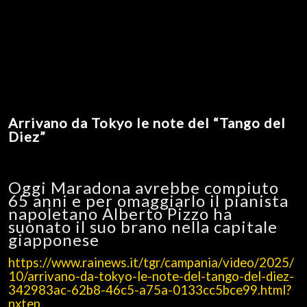
Arrivano da Tokyo le note del “Tango del
Diez”
Oggi Maradona avrebbe compiuto
65 anni e per omaggiarlo il pianista
napoletano Alberto Pizzo ha
suonato il suo brano nella capitale
giapponese
https://www.rainews.it/tgr/campania/video/2025/
10/arrivano-da-tokyo-le-note-del-tango-del-diez-
342983ac-62b8-46c5-a75a-0133cc5bce99.html?
nxtep